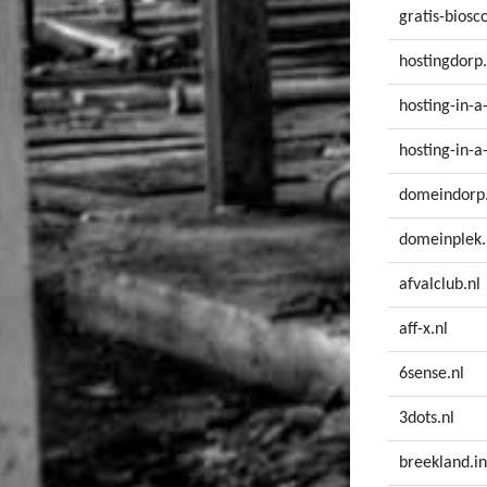
gratis-biosc
hostingdorp.
hosting-in-a
hosting-in-
domeindorp.
domeinplek.
afvalclub.nl
aff-x.nl
6sense.nl
3dots.nl
breekland.in