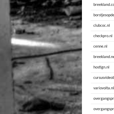
breekland.
borstjesopd
clubcoc.nl
checkpro.nl
cenne.nl
breekland.n
hostign.nl
cursusvideo
variovolta.nl
overgangspra
overgangspr