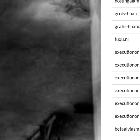
hostingalkm
grolschparcs
gratis-financ
fuqu.nl
executionon
executionon
executionon
executionon
executiononl
executionon
betaalviasms