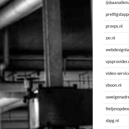
ijsbaanalkma
prettigstapp
provps.nl
zxr.nl
webdesignla
vpsprovider.
video-servic
vboon.nl
uweigenadre
tietjesopde
sbpg.nl