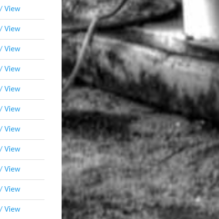
 / View
 / View
 / View
 / View
 / View
 / View
 / View
 / View
 / View
 / View
 / View