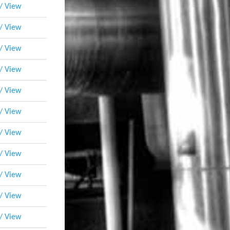
 / View
 / View
 / View
 / View
 / View
 / View
 / View
 / View
 / View
 / View
 / View