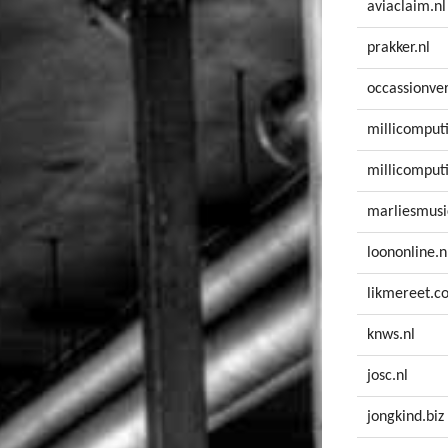
aviaclaim.nl
prakker.nl
occassionve
millicomputi
millicomput
marliesmusi
loononline.n
likmereet.c
knws.nl
josc.nl
jongkind.biz