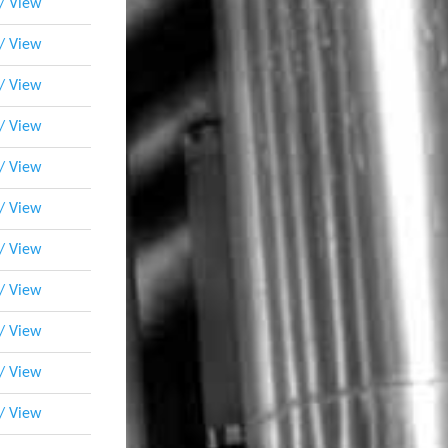
 / View
 / View
 / View
 / View
 / View
 / View
 / View
 / View
 / View
 / View
 / View