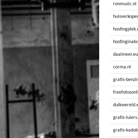
ronmusic.nl
huisverkope
hostingplek.
hostinginabo
daalmeer.eu
corma.nl
gratis-benzi
freefotoson
duikwereld.
gratis-luiers
gratis-kadob