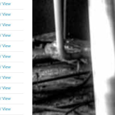
 / View
 / View
 / View
 / View
 / View
 / View
 / View
 / View
 / View
 / View
 / View